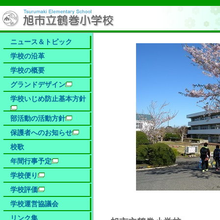
ニュース＆トピック
学校の沿革
学校の概要
グランドデザイン
学校いじめ防止基本方針
部活動の活動方針
保護者へのお知らせ
校歌
年間行事予定
学校便り
学校評価
学校運営協議会
リンク集