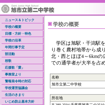
ニュース＆トピック
学校の概要
学校の概要
目標・方針・特色
学校の沿革
学区は旭駅・干潟駅を
年間行事予定
り巻く農村地帯から成
部活動
北・西とほぼ4～6km
校歌
での通学者が大半を占
応援歌「愛」
事務室より
名称
警報発令時の対応
旭市立第二中学校
学校運営協議会
生活のきまり
所在地
いじめ防止基本方針
〒289-2504 千葉県旭市二の2510-