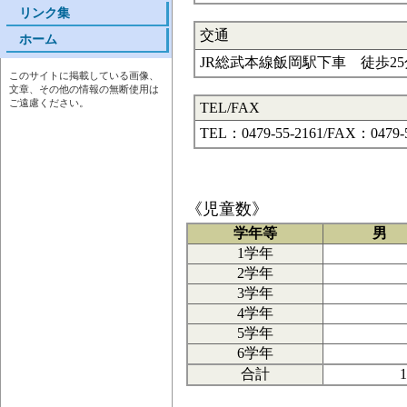
リンク集
交通
ホーム
JR総武本線飯岡駅下車 徒歩25
このサイトに掲載している画像、
文章、その他の情報の無断使用は
ご遠慮ください。
TEL/FAX
TEL：0479-55-2161/FAX：0479-5
《児童数》
学年等
男
1学年
2学年
3学年
4学年
5学年
6学年
合計