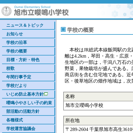
ニュース＆トピック
学校の概要
お知らせ
学校の沿革
本校はJR総武本線飯岡駅の北西約
学校の概要
離は4.2km，琴田・高生・広
目標・方針・特色
生地区の一部は，干潟八万石の
校歌
野菜，果物栽培が盛んである。
商店街を含む住宅地である。近
年間行事予定
区・後草地区の畑作地域は，次
学校だより
いじめ防止基本方針
名称
嚶鳴小やさしい子の約束
旭市立嚶鳴小学校
部活動の活動方針
各種様式
所在地
学校運営協議会
〒289-2604 千葉県旭市高生361