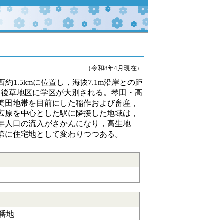
（
令和8年4月現在
）
1.5kmに位置し，海抜7.1m沿岸との距
原・後草地区に学区が大別される。琴田・高
美田地帯を目前にした稲作および畜産，
広原を中心とした駅に隣接した地域は，
年人口の流入がさかんになり，高生地
第に住宅地として変わりつつある。
0番地