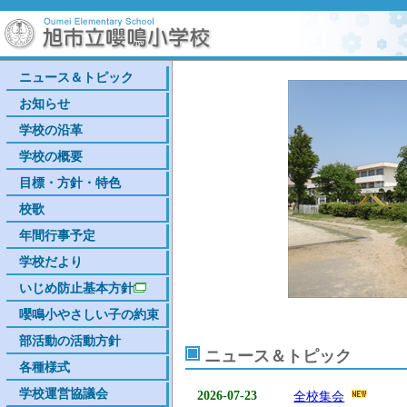
ニュース＆トピック
お知らせ
学校の沿革
学校の概要
目標・方針・特色
校歌
年間行事予定
学校だより
いじめ防止基本方針
嚶鳴小やさしい子の約束
部活動の活動方針
ニュース＆トピック
各種様式
学校運営協議会
2026-07-23
全校集会