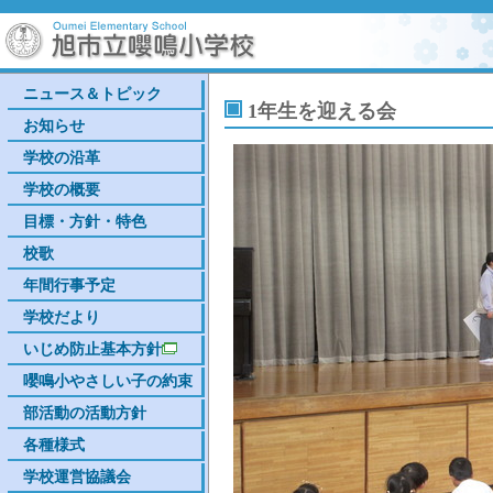
ニュース＆トピック
1年生を迎える会
お知らせ
学校の沿革
学校の概要
目標・方針・特色
校歌
年間行事予定
学校だより
いじめ防止基本方針
嚶鳴小やさしい子の約束
部活動の活動方針
各種様式
学校運営協議会