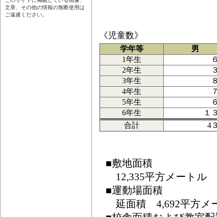
このサイトに掲載している画像、
文章、その他の情報の無断使用は
ご遠慮ください。
《児童数》
学年等
男
1年生
2年生
3年生
4年生
5年生
6年生
１
合計
4
■敷地面積
12,335平方メートル
■運動場面積
延面積 4,692平方メ