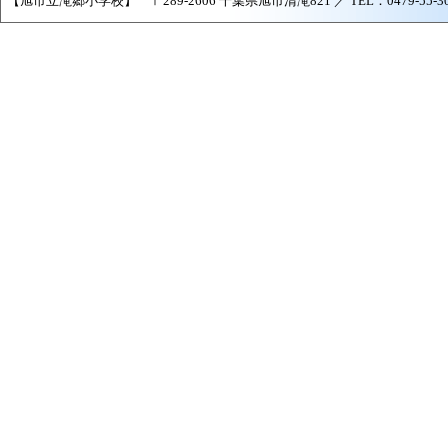
【旭市立滝郷小学校】 〒289-2606 千葉県旭市清滝821 ／ TEL：0479-55-3009 