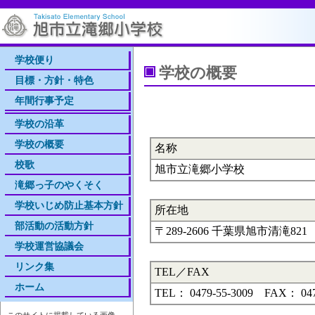
学校便り
学校の概要
目標・方針・特色
年間行事予定
学校の沿革
学校の概要
名称
校歌
旭市立滝郷小学校
滝郷っ子のやくそく
学校いじめ防止基本方針
所在地
部活動の活動方針
〒289-2606 千葉県旭市清滝821
学校運営協議会
リンク集
TEL／FAX
ホーム
TEL： 0479-55-3009 FAX： 047