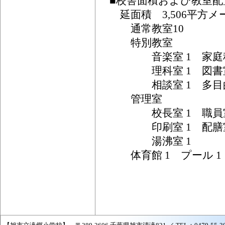
■校舎面積および教室配
延面積 3,506平方メ
通常教室10
特別教室
音楽室 1 家庭科室
理科室 1 図書室 
相談室 1 多目
管理室
校長室 1 職員室 1
印刷室 1 配膳室 3
湯沸室 1
体育館 1 プール 1