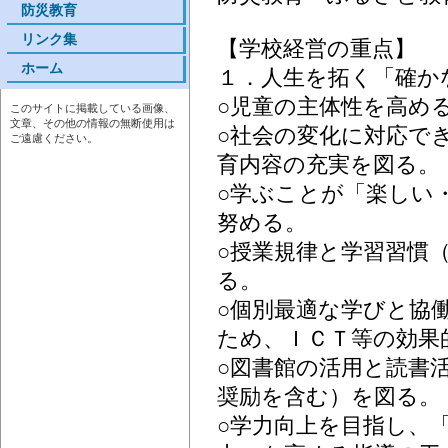
防災教育
リンク集
【学校経営の重点】
ホーム
１．人生を拓く「確か
○児童の主体性を高め
このサイトに掲載している画像、
文章、その他の情報の無断使用は
○社会の変化に対応で
ご遠慮ください。
育内容の充実を図る。
○学ぶことが「楽しい
努める。
○授業規律と学習習慣
る。
○個別最適な学びと協
ため、ＩＣＴ等の効果
○図書館の活用と読書
奨励を含む）を図る。
○学力向上を目指し、