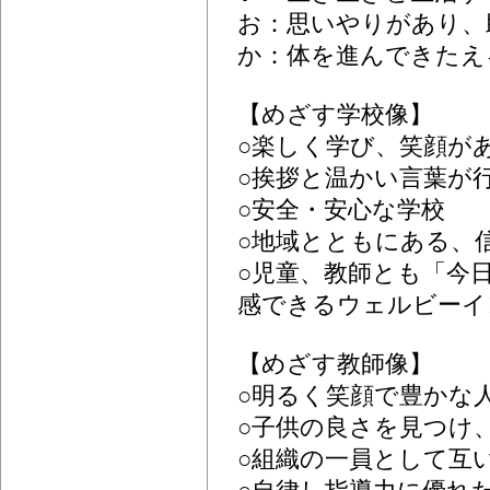
お：思いやりがあり、
か：体を進んできたえ
【めざす学校像】
○楽しく学び、笑顔が
○挨拶と温かい言葉が
○安全・安心な学校
○地域とともにある、
○児童、教師とも「今
感できるウェルビーイ
【めざす教師像】
○明るく笑顔で豊かな
○子供の良さを見つけ
○組織の一員として互