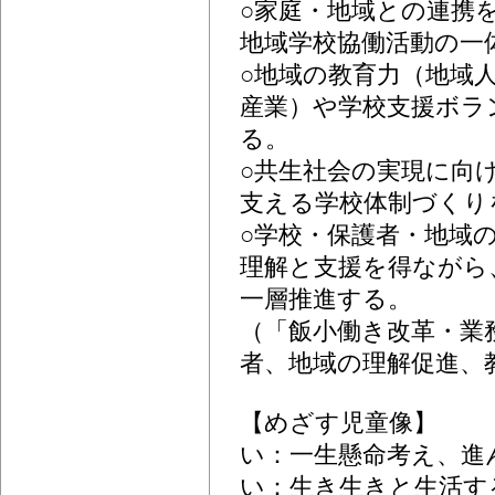
○家庭・地域との連携
地域学校協働活動の一
○地域の教育力（地域
産業）や学校支援ボラ
る。
○共生社会の実現に向
支える学校体制づくり
○学校・保護者・地域
理解と支援を得ながら
一層推進する。
（「飯小働き改革・業
者、地域の理解促進、
【めざす児童像】
い：一生懸命考え、進
い：生き生きと生活す