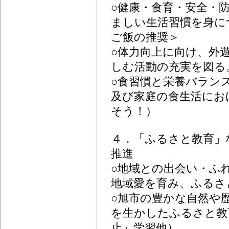
○健康・食育・安全・
ましい生活習慣を身に
ご飯の推奨＞
○体力向上に向け、外
しむ活動の充実を図る
○食習慣と栄養バラン
及び家庭の食生活にお
そう！）
４．「ふるさと教育」
推進
○地域との出会い・ふ
地域愛を育み、ふるさ
○旭市の豊かな自然や
を生かしたふるさと教
止」学習他）