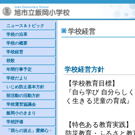
ニュース＆トピック
学校経営
学校の沿革
学校の概要
学校経営
校歌
学校経営方針
年間行事予定
学校だより
【学校教育目標】
いじめ防止基本方針
『自ら学び 自分らし
部活動の活動方針
く生きる児童の育成
学校運営協議会
飯岡小のきまり
学校評価
【特色ある教育実践】
「我らの波止」愛郷心・
防災教育・ふるさと