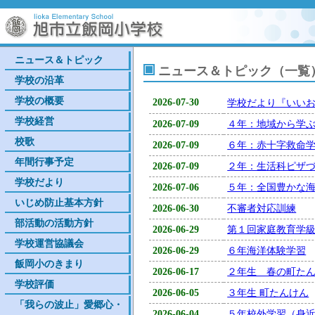
ニュース＆トピック
ニュース＆トピック（一覧
学校の沿革
学校の概要
2026-07-30
学校だより『いい
学校経営
2026-07-09
４年：地域から学
校歌
2026-07-09
６年：赤十字救命
年間行事予定
2026-07-09
２年：生活科ピザ
学校だより
2026-07-06
５年：全国豊かな
いじめ防止基本方針
2026-06-30
不審者対応訓練
部活動の活動方針
2026-06-29
第１回家庭教育学
学校運営協議会
2026-06-29
６年海洋体験学習
飯岡小のきまり
2026-06-17
２年生 春の町た
学校評価
2026-06-05
３年生 町たんけん
「我らの波止」愛郷心・
2026-06-04
５年校外学習（身