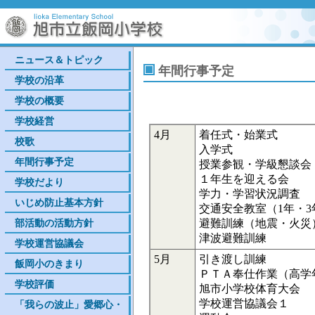
ニュース＆トピック
年間行事予定
学校の沿革
学校の概要
学校経営
4月
着任式・始業式
校歌
入学式
年間行事予定
授業参観・学級懇談会
１年生を迎える会
学校だより
学力・学習状況調査
いじめ防止基本方針
交通安全教室（1年・3
部活動の活動方針
避難訓練（地震・火災
津波避難訓練
学校運営協議会
5月
引き渡し訓練
飯岡小のきまり
ＰＴＡ奉仕作業（高学
学校評価
旭市小学校体育大会
学校運営協議会１
「我らの波止」愛郷心・