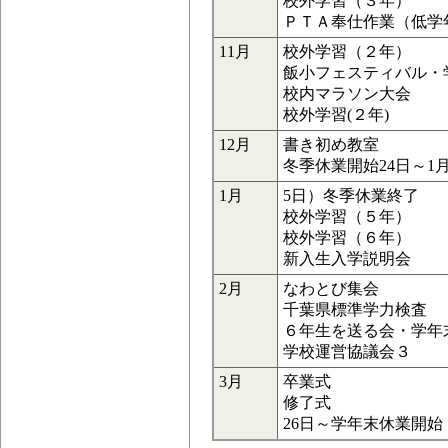
校外学習（３年）
ＰＴＡ奉仕作業（低学
11月
校外学習（２年）
飯小フェスティバル・
校内マラソン大会
校外学習(２年)
12月
書き初め教室
冬季休業開始24日～1
1月
5日）冬季休業終了
校外学習（５年）
校外学習（６年）
新入生入学説明会
2月
なわとび集会
千葉県標準学力検査
６年生を送る会・学年
学校運営協議会３
3月
卒業式
修了式
26日～学年末休業開始