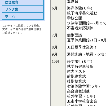
運動会
防災教育
6月
海洋体験(６年)
リンク集
親子海岸美化活動
ホーム
学校公開
水泳学習開始～7月ま
このサイトに掲載している画像、
不審者対応訓練
文章、その他の情報の無断使用は
ご遠慮ください。
7月
個別面談
夏季休業開始21日～8月
8月
31日夏季休業終了
9月
避難訓練（地震・火災
10月
修学旅行(６年)
就学時健康診断
体力テスト
前期終業式
後期始業式
宿泊体験学習(５年)
高台避難訓練
校外学習（１年）
旭市小学校音楽会