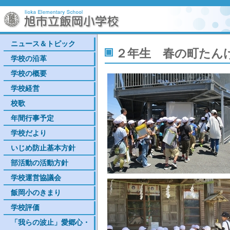
ニュース＆トピック
２年生 春の町たん
学校の沿革
学校の概要
学校経営
校歌
年間行事予定
学校だより
いじめ防止基本方針
部活動の活動方針
学校運営協議会
飯岡小のきまり
学校評価
「我らの波止」愛郷心・