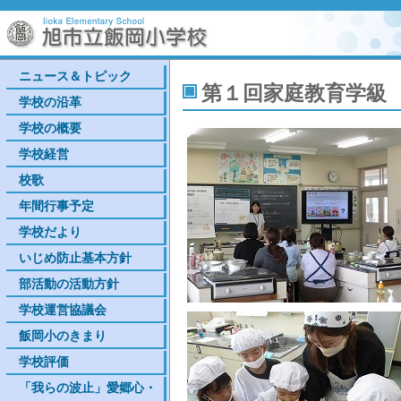
ニュース＆トピック
第１回家庭教育学級
学校の沿革
学校の概要
学校経営
校歌
年間行事予定
学校だより
いじめ防止基本方針
部活動の活動方針
学校運営協議会
飯岡小のきまり
学校評価
「我らの波止」愛郷心・