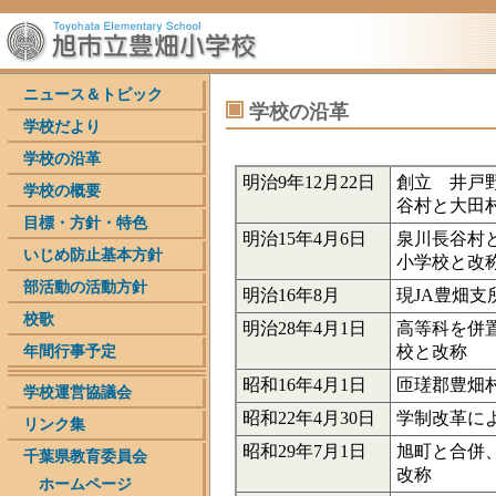
ニュース＆トピック
学校の沿革
学校だより
学校の沿革
明治9年12月22日
創立 井戸
学校の概要
谷村と大田
目標・方針・特色
明治15年4月6日
泉川長谷村
いじめ防止基本方針
小学校と改
部活動の活動方針
明治16年8月
現JA豊畑支
校歌
明治28年4月1日
高等科を併
校と改称
年間行事予定
昭和16年4月1日
匝瑳郡豊畑
学校運営協議会
昭和22年4月30日
学制改革に
リンク集
昭和29年7月1日
旭町と合併
千葉県教育委員会
改称
ホームページ