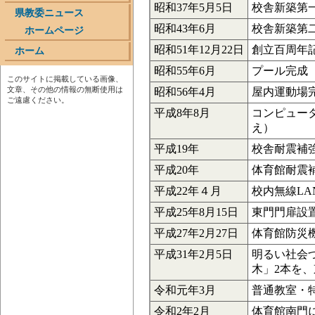
昭和37年5月5日
校舎新築第
県教委ニュース
昭和43年6月
校舎新築第
ホームページ
昭和51年12月22日
創立百周年
ホーム
昭和55年6月
プール完成（
このサイトに掲載している画像、
文章、その他の情報の無断使用は
昭和56年4月
屋内運動場完
ご遠慮ください。
平成8年8月
コンピュータ
え）
平成19年
校舎耐震補
平成20年
体育館耐震
平成22年４月
校内無線LA
平成25年8月15日
東門門扉設
平成27年2月27日
体育館防災
平成31年2月5日
明るい社会
木」2本を、
令和元年3月
普通教室・
令和2年2月
体育館南門