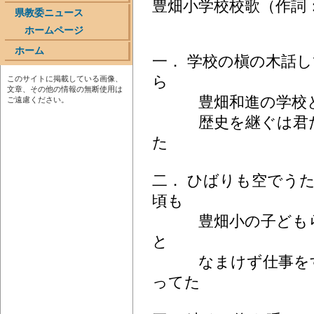
豊畑小学校校歌（作詞：
県教委ニュース
ホームページ
ホーム
一． 学校の槇の木話
ら
このサイトに掲載している画像、
文章、その他の情報の無断使用は
豊畑和進の学校と
ご遠慮ください。
歴史を継ぐは君た
た
二． ひばりも空でう
頃も
豊畑小の子どもら
と
なまけず仕事をす
ってた