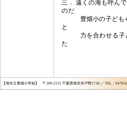
三． 遠くの海も呼ん
のだ
豊畑小の子どもら
と
力を合わせる子ど
た
【旭市立豊畑小学校】 〒289-2531 千葉県旭市井戸野2738 ／ TEL：0479-62-258