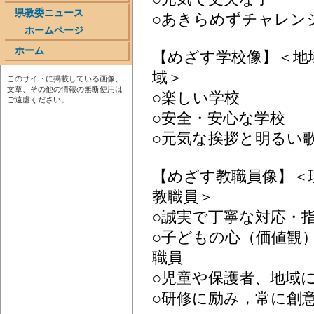
県教委ニュース
○あきらめずチャレン
ホームページ
ホーム
【めざす学校像】＜地
域＞
このサイトに掲載している画像、
文章、その他の情報の無断使用は
○楽しい学校
ご遠慮ください。
○安全・安心な学校
○元気な挨拶と明るい
【めざす教職員像】＜
教職員＞
○誠実で丁寧な対応・
○子どもの心（価値観
職員
○児童や保護者、地域
○研修に励み，常に創