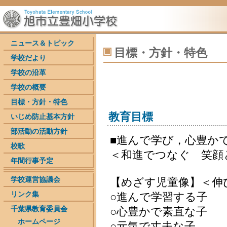
ニュース＆トピック
目標・方針・特色
学校だより
学校の沿革
学校の概要
目標・方針・特色
教育目標
いじめ防止基本方針
部活動の活動方針
■進んで学び，心豊か
校歌
＜和進でつなぐ 笑顔
年間行事予定
学校運営協議会
【めざす児童像】＜伸
リンク集
○進んで学習する子
千葉県教育委員会
○心豊かで素直な子
ホームページ
○元気で丈夫な子