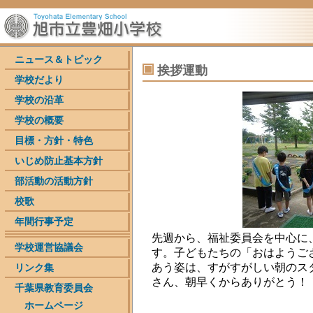
ニュース＆トピック
挨拶運動
学校だより
学校の沿革
学校の概要
目標・方針・特色
いじめ防止基本方針
部活動の活動方針
校歌
年間行事予定
先週から、福祉委員会を中心に
学校運営協議会
す。子どもたちの「おはようご
あう姿は、すがすがしい朝のス
リンク集
さん、朝早くからありがとう！
千葉県教育委員会
ホームページ