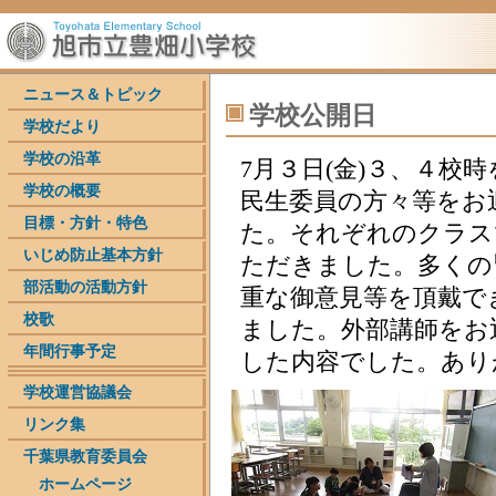
ニュース＆トピック
学校公開日
学校だより
学校の沿革
7月３日(金)３、４校
学校の概要
民生委員の方々等をお
目標・方針・特色
た。それぞれのクラス
いじめ防止基本方針
ただきました。多くの
部活動の活動方針
重な御意見等を頂戴で
校歌
ました。外部講師をお
年間行事予定
した内容でした。あり
学校運営協議会
リンク集
千葉県教育委員会
ホームページ