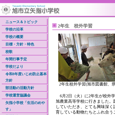
ニュース＆トピック
2年生 校外学習
学校の沿革
学校の概要
目標・方針・特色
校歌
年間行事予定
学校だより
令和8年度いじめ防止基本
方針
2年生校外学習(旭市図書館、
部活動の活動方針
学校運営協議会
6月2日（火）に2年生が校外
旭農業高等学校に行きました。
矢指小学校「生活のめや
していただき、とても興味深く
す」
育している動物たちとふれ合う