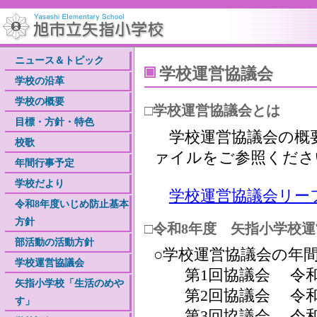
ニュース＆トピック
学校運営協議会
学校の沿革
学校の概要
□学校運営協議会とは
目標・方針・特色
学校運営協議会の概要
校歌
ァイルをご参照くださ
年間行事予定
学校だより
学校運営協議会リー
令和8年度いじめ防止基本
方針
□令和8年度 矢指小学校
部活動の活動方針
○学校運営協議会の年
学校運営協議会
第1回協議会 令和8年 
矢指小学校「生活のめや
第2回協議会 令和8年1
す」
第3回協議会 令和9年 