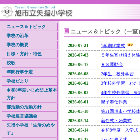
ニュース＆トピック
ニュース＆トピック（一覧
学校の沿革
学校の概要
2026-07-21
1学期終業式
目標・方針・特色
2026-07-03
５年生寄せ植え体
校歌
2026-06-17
Ｒ８運動会
年間行事予定
2026-06-08
2年生 校外学習
学校だより
2026-06-02
3年校外学習 わた
令和8年度いじめ防止基本
2026-06-02
4年生校外学習 東
方針
2026-06-01
親子奉仕作業
部活動の活動方針
2026-05-18
第21回旭市小学校
学校運営協議会
2026-05-14
着任式・始業式
矢指小学校「生活のめや
2026-05-14
令和8年度 入学式
す」
2026-03-27
1～5年修了式