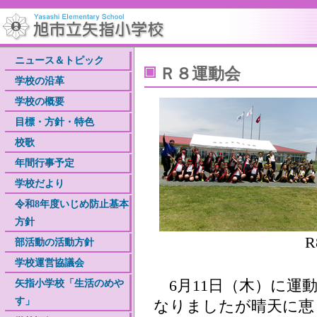
ニュース＆トピック
Ｒ８運動会
学校の沿革
学校の概要
目標・方針・特色
校歌
年間行事予定
学校だより
令和8年度いじめ防止基本
方針
部活動の活動方針
学校運営協議会
6月11日（木）に運
矢指小学校「生活のめや
す」
なりましたが晴天に恵