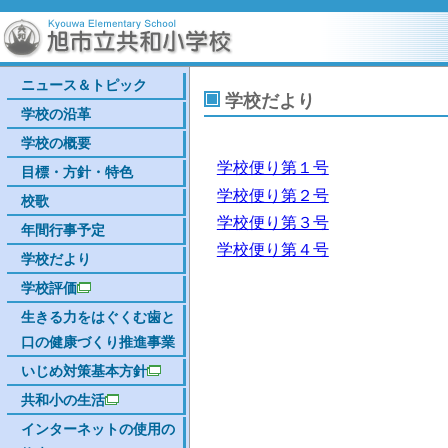
ニュース＆トピック
学校だより
学校の沿革
学校の概要
学校便り第１号
目標・方針・特色
学校便り第２号
校歌
学校便り第３号
年間行事予定
学校便り第４号
学校だより
学校評価
生きる力をはぐくむ歯と
口の健康づくり推進事業
いじめ対策基本方針
共和小の生活
インターネットの使用の