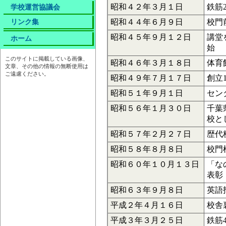
昭和４２年３月１日
鉄筋
学校運営協議会
リンク集
昭和４４年６月９日
校門
昭和４５年９月１２日
講堂
ホーム
始
このサイトに掲載している画像、
昭和４６年３月１８日
体育
文章、その他の情報の無断使用は
ご遠慮ください。
昭和４９年７月１７日
創立
昭和５１年９月１日
セン
昭和５６年１月３０日
千葉
校と
昭和５７年２月２７日
歴代
昭和５８年８月８日
校門
昭和６０年１０月１３日
「な
表彰
昭和６３年９月８日
英語
平成２年４月１６日
校舎
平成３年３月２５日
鉄筋