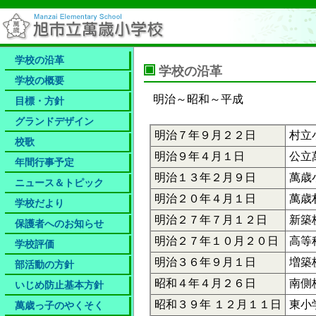
学校の沿革
学校の沿革
学校の概要
明治～昭和～平成
目標・方針
グランドデザイン
明治７年９月２２日
村立
校歌
明治９年４月１日
公立
年間行事予定
明治１３年２月９日
萬歳
ニュース＆トピック
明治２０年４月１日
萬歳
学校だより
明治２７年７月１２日
新築
保護者へのお知らせ​
明治２７年１０月２０日
高等
学校評価
明治３６年９月１日
増築
部活動の方針
昭和４年４月２６日
南側
いじめ防止基本方針
昭和３９年 １２月１１日
東小
萬歳っ子のやくそく