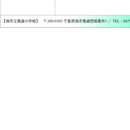
【旭市立萬歳小学校】 〒289-0505 千葉県旭市萬歳惣堀番外1 ／ TEL：0479-68-2