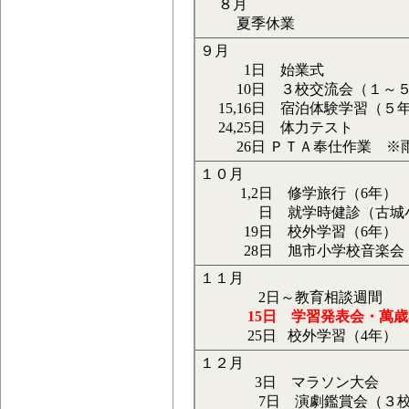
８月
夏季休業
９月
1日 始業式
10日 ３校交流会（１～５
15,16日 宿泊体験学習（５
24,25日 体力テスト
26日 ＰＴＡ奉仕作業 ※
１０月
1,2日 修学旅行（6年
日 就学時健診（古城小、
19日 校外学習（6年）
28日 旭市小学校音
１１月
2日～教育相談週間
15日 学習発表会・萬
25日 校外学習（4年）
１２月
3日 マラソン大会
7日 演劇鑑賞会（３校