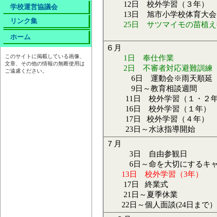
12日 校外学習（３年）
学校運営協議会
13日 旭市小学校体育大会
リンク集
25日 サツマイモの苗植
ホーム
６月
このサイトに掲載している画像、
1日 奉仕作業
文章、その他の情報の無断使用は
2日 不審者対応避難訓練（
ご遠慮ください。
6日 運動会※雨天順延
9日～教育相談週間
11日 校外学習（１・２
16日 校外学習（１年）
17日 校外学習（４年）
23日～水泳指導開始
７月
3日 自由参観日
6日～命を大切にするキャ
13日 校外学習（3年）
17日 終業式
21日～夏季休業
22日～個人面談(24日まで）