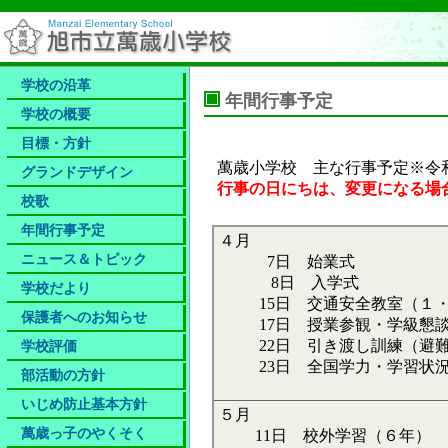
学校の沿革
年間行事予定
学校の概要
目標・方針
萬歳小学校 主な行事予定※令和
グランドデザイン
行事の日にちは、変更になる場
校歌
年間行事予定
４月
ニュース＆トピック
7日 始業式
8日 入学式
学校だより
15日 交通安全教室（１・
保護者へのお知らせ​
17日 授業参観・学級懇談会
22日 引き渡し訓練（避難
学校評価
23日 全国学力・学習状況
部活動の方針
いじめ防止基本方針
５月
萬歳っ子のやくそく
11日 校外学習（６年）