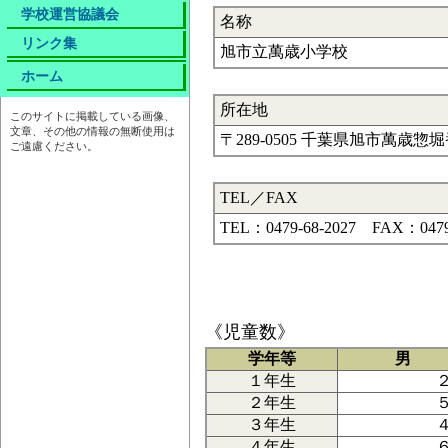
学校運営協議会
名称
リンク集
旭市立萬歳小学校
ホーム
所在地
このサイトに掲載している画像、
文章、その他の情報の無断使用は
〒289-0505 千葉県旭市萬歳惣
ご遠慮ください。
TEL／FAX
TEL：0479-68-2027 FAX：0479
《児童数》
学年等
男
１年生
２年生
３年生
４年生