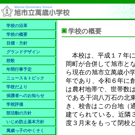
学校の沿革
学校の概要
学校の概要
目標・方針
グランドデザイン
本校は、平成１７年に
校歌
岡町が合併して旭市と
年間行事予定
ら現在の旭市立萬歳小
ニュース＆トピック
年であり、令和６年に
学校だより
は農村地帯で、世帯数
保護者へのお知らせ​
である干潟八万石の北
学校評価
き、校舎はこの台地（
部活動の方針
建てられている。近隣
いじめ防止基本方針
度３月末をもって閉校
萬歳っ子のやくそく