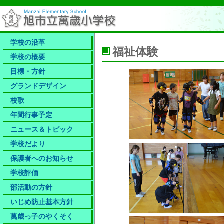
学校の沿革
福祉体験
学校の概要
目標・方針
グランドデザイン
校歌
年間行事予定
ニュース＆トピック
学校だより
保護者へのお知らせ​
学校評価
部活動の方針
いじめ防止基本方針
萬歳っ子のやくそく