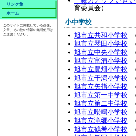
「親力アップいきい
リンク集
育委員会）
ホーム
小中学校
このサイトに掲載している画像、
文章、その他の情報の無断使用は
旭市立共和小学校
（
ご遠慮ください。
旭市立琴田小学校
（
旭市立中央小学校
（
旭市立富浦小学校
（
旭市立豊畑小学校
（
旭市立干潟小学校
（
旭市立矢指小学校
（
旭市立第一中学校
（
旭市立第二中学校
（
旭市立嚶鳴小学校
（
旭市立滝郷小学校
（
旭市立鶴巻小学校
（