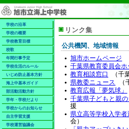
学校の沿革
リンク集
学校の概要
学校教育目標
公共機関、地域情報
校歌
旭市ホームページ
年間行事予定
千葉県教育委員会ホ
学校生活のルール
教育相談窓口
（千葉
いじめ防止基本方針
県教委ニュース
（千
海上中基本ガイド
教育広報「夢気球」
部活動活動方針
千葉県子どもと親の
学年・学校だより
援
学校からのお知らせ
県立高等学校入学者
自主学習支援
会）
学校運営協議会