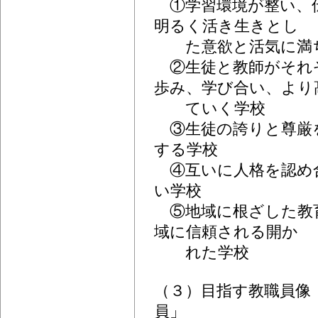
①学習環境が整い、
明るく活き生きとし
た意欲と活気に満
②生徒と教師がそれ
歩み、学び合い、より
ていく学校
③生徒の誇りと尊厳
する学校
④互いに人格を認め
い学校
⑤地域に根ざした教
域に信頼される開か
れた学校
（３）目指す教職員像
員」