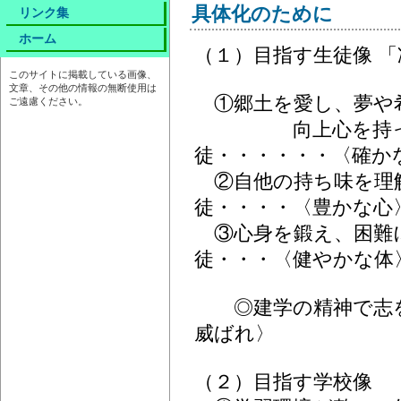
具体化のために
リンク集
ホーム
（１）目指す生徒像 
このサイトに掲載している画像、
文章、その他の情報の無断使用は
①郷土を愛し、夢や
ご遠慮ください。
向上心を持って
徒・・・・・・〈確か
②自他の持ち味を理
徒・・・・〈豊かな心
③心身を鍛え、困難
徒・・・〈健やかな
◎建学の精神で志を
威ばれ〉
（２）目指す学校像 