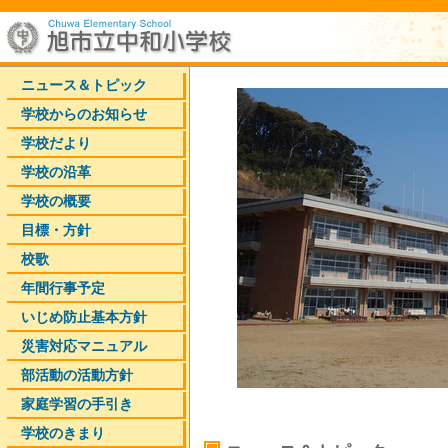
ニュース＆トピック
学校からのお知らせ
学校だより
学校の沿革
学校の概要
目標・方針
校歌
年間行事予定
いじめ防止基本方針
災害対応マニュアル
部活動の活動方針
家庭学習の手引き
学校のきまり