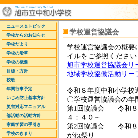
ニュース＆トピック
学校運営協議会
学校からのお知らせ
学校だより
学校運営協議会の概要
学校の沿革
イルをご参照ください
学校の概要
旭市学校運営協議会リ
目標・方針
地域学校協働活動リー
校歌
年間行事予定
令和８年度中和小学校
いじめ防止基本方針
〇学校運営協議会の年
災害対応マニュアル
第1回協議会 令和８
部活動の活動方針
４：４０～
家庭学習の手引き
第2回協議会 令和８
学校のきまり
がね祭り