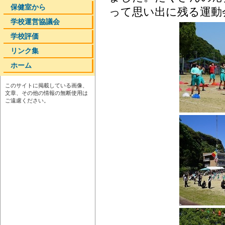
保健室から
って思い出に残る運動
学校運営協議会
学校評価
リンク集
ホーム
このサイトに掲載している画像、
文章、その他の情報の無断使用は
ご遠慮ください。