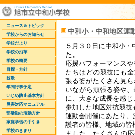
ニュース＆トピック
中和小・中和地区運
学校からのお知らせ
学校だより
５月３０日に中和小・
学校の沿革
た。
学校の概要
応援パフォーマンスや
目標・方針
たちはどの競技にも全
校歌
張る姿がたくさん見ら
年間行事予定
いながら頑張る姿や、
いじめ防止基本方針
に、大きな成長を感じ
災害対応マニュアル
参加した地区対抗競技
部活動の活動方針
運動会開催にあたり、
家庭学習の手引き
護者の皆様、地域の皆
学校のきまり
ました。たくさんの応