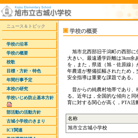
ニュース＆トピック
学校の概要
学校の沿革
旭市北西部旧干潟町の西部に
学校の概要
大きい。最遠通学距離は3km
校歌
を，また，県道（旭・佐原線）
目標・方針・特色
年農道が整備拡幅されたため，
安全指導は重要な課題である。
年間行事予定
本校の研究
昔からの純農村地帯であり、
る。近年は，全国的な傾向と同
学校いじめ­防止基本方­針
育に対する関心が高く，PTA
部活動の活動方針
名称
古城小学校のきまり
旭市立古城小学校
ICT関連