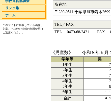
学校運営協議会
所在地
リンク集
〒289-0511 千葉県旭市鏑木2699
ホーム
TEL／FAX
このサイトに掲載している画像、
文章、その他の情報の無断使用は
TEL： 0479-68-2421 FAX： 04
ご遠慮ください。
《児童数》 令和８年５月
学年等
男
1年生
2年生
3年生
4年生
5年生
6年生
１
合計
４