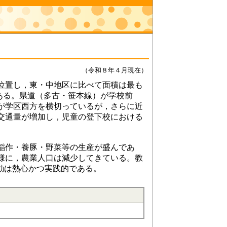
（
令和８年４月現在
）
位置し，東・中地区に比べて面積は最も
余ある。県道（多古・笹本線）が学校前
が学区西方を横切っているが，さらに近
交通量が増加し，児童の登下校における
稲作・養豚・野菜等の生産が盛んであ
様に，農業人口は減少してきている。教
活動は熱心かつ実践的である。