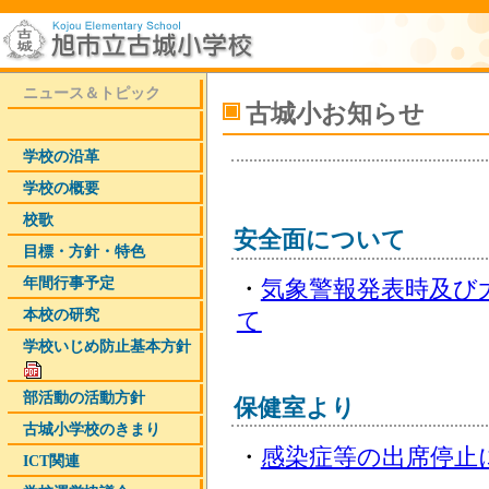
ニュース＆トピック
古城小お知らせ
学校の沿革
学校の概要
校歌
安全面について
目標・方針・特色
年間行事予定
・
気象警報発表時及び
本校の研究
て
学校いじめ­防止基本方­針
部活動の活動方針
保健室より
古城小学校のきまり
・
感染症等の出席停止
ICT関連