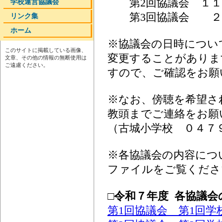
第2回協議会 １１
学校運営協議会
第3回協議会 ２月
リンク集
ホーム
※協議会の日時につい
このサイトに掲載している画像、
変更することがありま
文章、その他の情報の無断使用は
ご遠慮ください。
すので、ご確認をお願
※なお、傍聴を希望さ
教頭までご連絡をお願
（古城小学校 ０４７
※各協議会の内容につ
ファイルをご覧くださ
□令和７年度 各協議
第1回協議会 第1回学