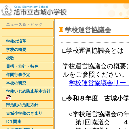
ニュース＆トピック
学校運営協議会
学校の沿革
□学校運営協議会とは
学校の概要
校歌
学校運営協議会の概要
目標・方針・特色
ルをご参照ください。
年間行事予定
学校運営協議会リー
本校の研究
学校いじめ­防止基本方­針
□令和８年度 古城小
部活動の活動方針
○学校運営協議会の年
古城小学校のきまり
第1回協議会 ４月
ICT関連