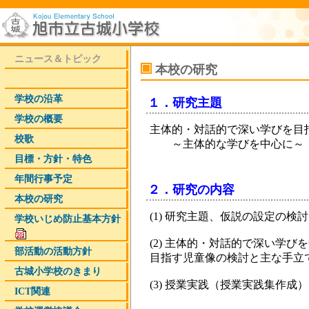
ニュース＆トピック
本校の研究
学校の沿革
１．研究主題
学校の概要
主体的・対話的で深い学びを目
校歌
～主体的な学びを中心に～
目標・方針・特色
年間行事予定
２．研究の内容
本校の研究
(1) 研究主題、仮説の設定の検討
学校いじめ­防止基本方­針
(2) 主体的・対話的で深い学
部活動の活動方針
目指す児童像の検討と主な手立
古城小学校のきまり
(3) 授業実践（授業実践集作成）
ICT関連