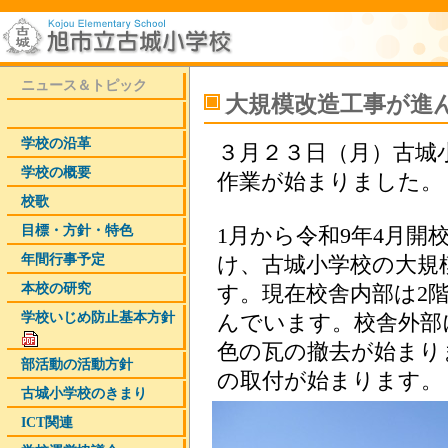
ニュース＆トピック
大規模改造工事が進
学校の沿革
３月２３日（月）古城
学校の概要
作業が始まりました。
校歌
目標・方針・特色
1月から令和9年4月開
年間行事予定
け、古城小学校の大規
本校の研究
す。現在校舎内部は2
学校いじめ­防止基本方­針
んでいます。校舎外部
色の瓦の撤去が始まり
部活動の活動方針
の取付が始まります。
古城小学校のきまり
ICT関連