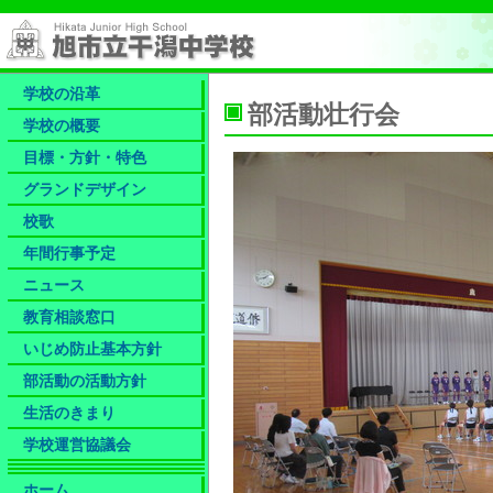
学校の沿革
部活動壮行会
学校の概要
目標・方針・特色
グランドデザイン
校歌
年間行事予定
ニュース
教育相談窓口
いじめ防止基本方針
部活動の活動方針
生活のきまり
学校運営協議会
ホーム