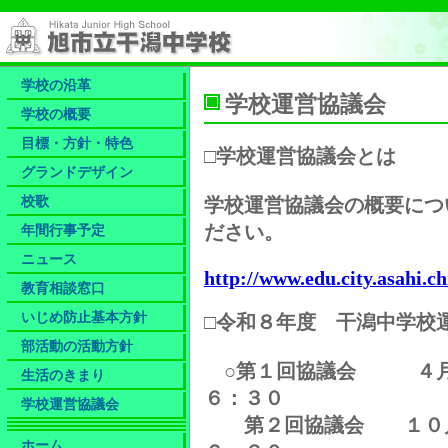
学校の沿革
学校運営協議会
学校の概要
目標・方針・特色
□学校運営協議会とは
グランドデザイン
校歌
学校運営協議会の概要につ
年間行事予定
ださい。
ニュース
http://www.edu.city.asahi.c
教育相談窓口
いじめ防止基本方針
□令和８年度 干潟中学校
部活動の活動方針
○第１回協議会 ４月
生活のきまり
６：３０
学校運営協議会
第２回協議会 １０月
ホーム