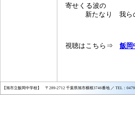
寄せくる波の
新たなり 我らの
視聴はこちら⇒
飯岡
【旭市立飯岡中学校】 〒289-2712 千葉県旭市横根3746番地 ／ TEL：0479-57-2