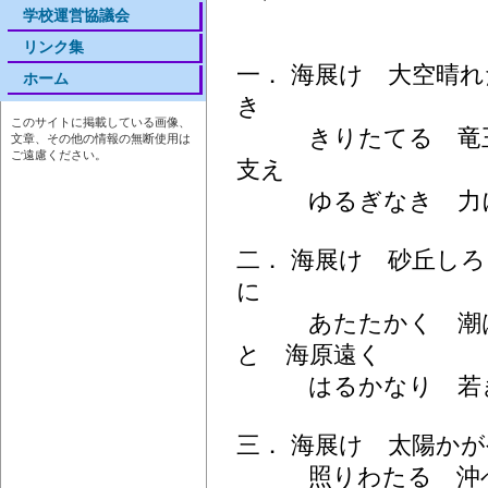
学校運営協議会
リンク集
一． 海展け 大空晴
ホーム
き
このサイトに掲載している画像、
きりたてる 竜王
文章、その他の情報の無断使用は
ご遠慮ください。
支え
ゆるぎなき 力に
二． 海展け 砂丘し
に
あたたかく 潮は
と 海原遠く
はるかなり 若
三． 海展け 太陽か
照りわたる 沖べ