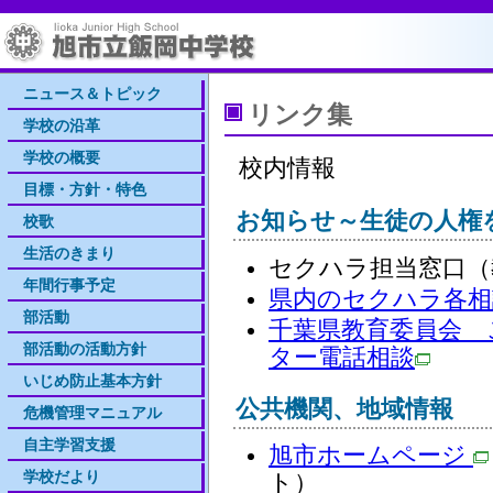
ニュース＆トピック
リンク集
学校の沿革
学校の概要
校内情報
目標・方針・特色
お知らせ～生徒の人権
校歌
生活のきまり
セクハラ担当窓口（
年間行事予定
県内のセクハラ各相
部活動
千葉県教育委員会 
部活動の活動方針
ター電話相談
いじめ防止基本方針
公共機関、地域情報
危機管理マニュアル
自主学習支援
旭市ホームページ
学校だより
ト）