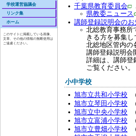
学校運営協議会
千葉県教育委員会
県教委ニュース
リンク集
講師登録説明会のお
ホーム
北総教育事務所
このサイトに掲載している画像、
きる方を募集し
文章、その他の情報の無断使用は
北総地区管内の
ご遠慮ください。
講師登録説明会
詳細は、講師登
ご覧ください。
小中学校
旭市立共和小学校
（
旭市立琴田小学校
（
旭市立中央小学校
（
旭市立富浦小学校
（
旭市立豊畑小学校
（