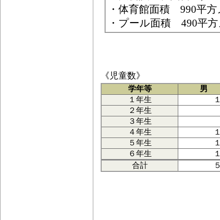
・体育館面積 990平
・プール面積 490平方メ
《児童数》
学年等
男
１年生
２年生
３年生
４年生
５年生
６年生
合計