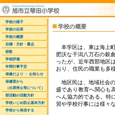
学校の様子
学校の概要
学校の沿革
学校の概要
目標・方針・重点
本学区は、東は海上町
校歌
肥沃な干潟八万石の穀
学校評価
ったが、近年西部地区
年間行事予定
おり、住民の職業も多
保健だより ・ お知らせ
保健室から
地区民は、地域社会の
（出席停止等について）
盛であり教育へ関心も
部活動の活動方針
へん協力的である。特
学校いじめ防止基本方針
習や学校行事には様々
学校から発信する