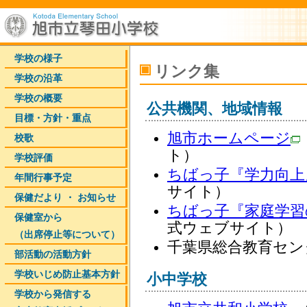
学校の様子
リンク集
学校の沿革
学校の概要
公共機関、地域情報
目標・方針・重点
旭市ホームページ
校歌
ト）
学校評価
ちばっ子『学力向上
年間行事予定
サイト）
保健だより ・ お知らせ
ちばっ子『家庭学習
保健室から
式ウェブサイト）
（出席停止等について）
千葉県総合教育セン
部活動の活動方針
学校いじめ防止基本方針
小中学校
学校から発信する