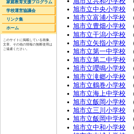
旭市立共和小学校
（
家庭教育支援プログラム
旭市立中央小学校
（
学校運営協議会
旭市立富浦小学校
（
リンク集
旭市立豊畑小学校
（
ホーム
旭市立干潟小学校
（
このサイトに掲載している画像、
旭市立矢指小学校
（
文章、その他の情報の無断使用は
ご遠慮ください。
旭市立第一中学校
（
旭市立第二中学校
（
旭市立嚶鳴小学校
（
旭市立滝郷小学校
（
旭市立鶴巻小学校
（
旭市立海上中学校
（
旭市立飯岡小学校
（
旭市立三川小学校
（
旭市立飯岡中学校
（
旭市立中和小学校
（