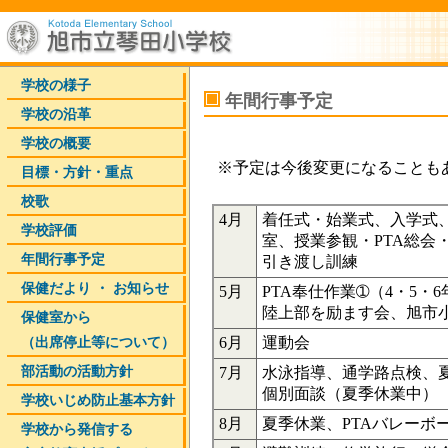
学校の様子
年間行事予定
学校の沿革
学校の概要
※予定は今後変更になることも
目標・方針・重点
校歌
4月
着任式・始業式、入学式
学校評価
室、授業参観・PTA総会
年間行事予定
引き渡し訓練
保健だより ・ お知らせ
5月
PTA奉仕作業➀（4・5・
陸上部を励ます会、旭市
保健室から
6月
運動会
（出席停止等について）
部活動の活動方針
7月
水泳指導、通学路点検、
個別面談（夏季休業中）
学校いじめ防止基本方針
8月
夏季休業、PTAバレーボ
学校から発信する