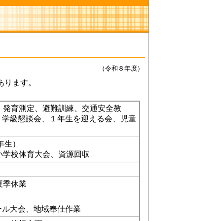
（令和８年度）
あります。
、発育測定、避難訓練、交通安全教
・学級懇談会、１年生を迎える会、児童
6年生）
小学校体育大会、資源回収
夏季休業
ール大会、地域奉仕作業