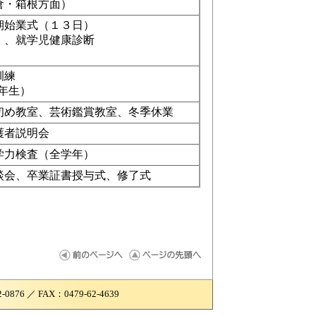
倉・箱根方面）
期始業式（１３日）
）、就学児健康診断
訓練
3年生）
初め教室、芸術鑑賞教室、冬季休業
護者説明会
学力検査（全学年）
談会、卒業証書授与式、修了式
6 ／ FAX：0479-62-4639