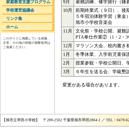
9月
避難訓練、修学旅行（鎌
家庭教育支援プログラム
10月
前期終業式（９日）、後
学校運営協議会
５年宿泊体験学習（東金
リンク集
旭市小学校音楽会
ホーム
11月
文化祭・学校公開、避難
PTA奉仕作業②（1・2・
このサイトに掲載している画像、
文章、その他の情報の無断使用は
12月
マラソン大会、校内書き
ご遠慮ください。
1月
冬季休業、入学前児童保
2月
授業参観・学校公開日、
3月
６年生を送る会、学級懇
変更がある場合があります。
【旭市立琴田小学校】 〒289-2502 千葉県旭市琴田2864-1 ／ TEL：0479-62-087