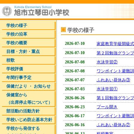
学校の様子
学校の様子
学校の沿革
学校の概要
2026-07-10
家庭教育学級開級
目標・方針・重点
2026-07-10
第２回勉強グラン
校歌
2026-07-08
水泳学習②
学校評価
2026-07-08
ワンポイント避難
年間行事予定
2026-07-07
ふれあい昼休み③
保健だより ・ お知らせ
2026-07-03
水泳学習①
保健室から
2026-06-26
第１回勉強グラン
（出席停止等について）
2026-06-23
プール開き
部活動の活動方針
2026-06-17
ワンポイント避難
学校いじめ防止基本方針
2026-06-16
ふれあい昼休み②
学校から発信する
2026-06-12
租税教室