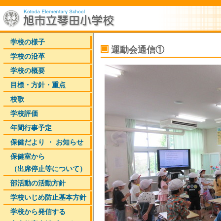
学校の様子
運動会通信①
学校の沿革
学校の概要
目標・方針・重点
校歌
学校評価
年間行事予定
保健だより ・ お知らせ
保健室から
（出席停止等について）
部活動の活動方針
学校いじめ防止基本方針
学校から発信する