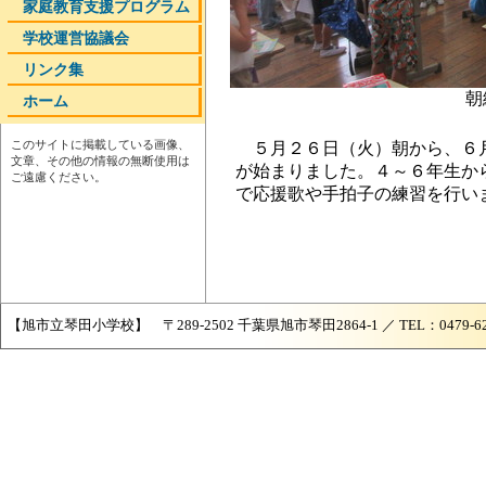
家庭教育支援プログラム
学校運営協議会
リンク集
朝
ホーム
このサイトに掲載している画像、
５月２６日（火）朝から、６
文章、その他の情報の無断使用は
が始まりました。４～６年生か
ご遠慮ください。
で応援歌や手拍子の練習を行い
【旭市立琴田小学校】 〒289-2502 千葉県旭市琴田2864-1 ／ TEL：0479-62-087